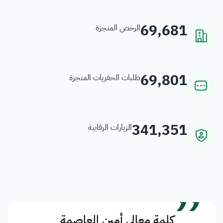
69,681
الرخص المنجزة
69,801
طلبات الحفريات المنجزة
341,351
الزيارات الرقابية
”
كلمة معالي أمين العاصمة