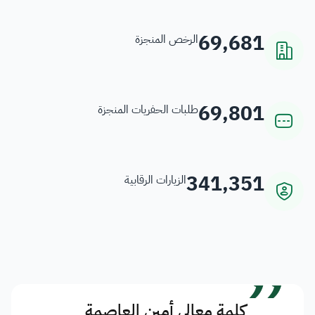
69,681
الرخص المنجزة
69,801
طلبات الحفريات المنجزة
341,351
الزيارات الرقابية
”
كلمة معالي أمين العاصمة