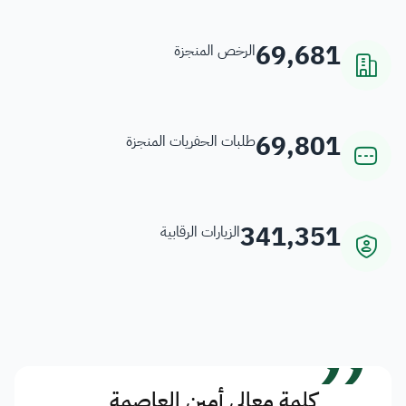
69,681
الرخص المنجزة
69,801
طلبات الحفريات المنجزة
341,351
الزيارات الرقابية
”
كلمة معالي أمين العاصمة