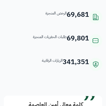
69,681
الرخص المنجزة
69,801
طلبات الحفريات المنجزة
341,351
الزيارات الرقابية
”
كلمة معالي أمين العاصمة