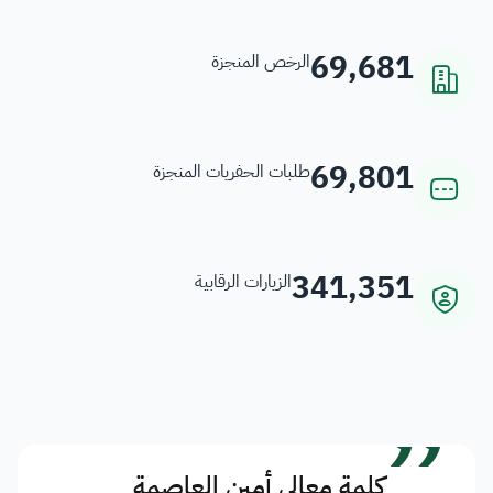
69,681
الرخص المنجزة
69,801
طلبات الحفريات المنجزة
341,351
الزيارات الرقابية
”
كلمة معالي أمين العاصمة