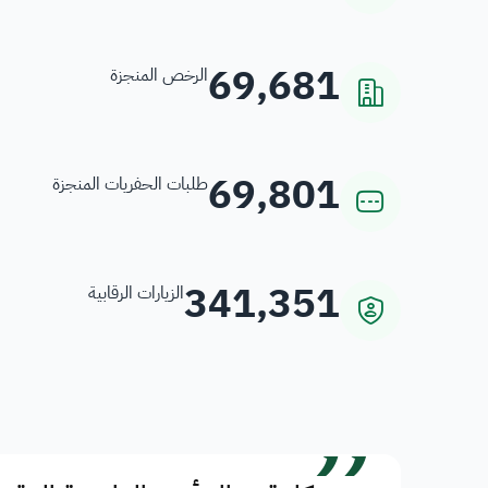
69,681
الرخص المنجزة
69,801
طلبات الحفريات المنجزة
341,351
الزيارات الرقابية