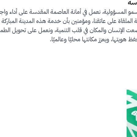
سة
سمو المسؤولية، نعمل في أمانة العاصمة المقدسة على أداء واج
لملقاة على عاتقنا، ومؤمنين بأن خدمة هذه المدينة المباركة 
رؤية المملكة 2030 التي وضعت الإنسان والمكان في قلب التنمية، ونعمل على
ظ هويتها، ويعزز مكانتها محليًا وعالميًا.