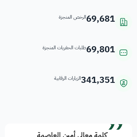
69,681
الرخص المنجزة
69,801
طلبات الحفريات المنجزة
341,351
الزيارات الرقابية
”
كلمة معالي أمين العاصمة