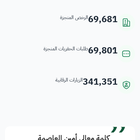
69,681
الرخص المنجزة
69,801
طلبات الحفريات المنجزة
341,351
الزيارات الرقابية
”
كلمة معالي أمين العاصمة