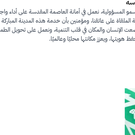
سة
سمو المسؤولية، نعمل في أمانة العاصمة المقدسة على أداء واج
لملقاة على عاتقنا، ومؤمنين بأن خدمة هذه المدينة المباركة 
رؤية المملكة 2030 التي وضعت الإنسان والمكان في قلب التنمية، ونعمل على
ظ هويتها، ويعزز مكانتها محليًا وعالميًا.