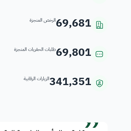
69,681
الرخص المنجزة
69,801
طلبات الحفريات المنجزة
341,351
الزيارات الرقابية