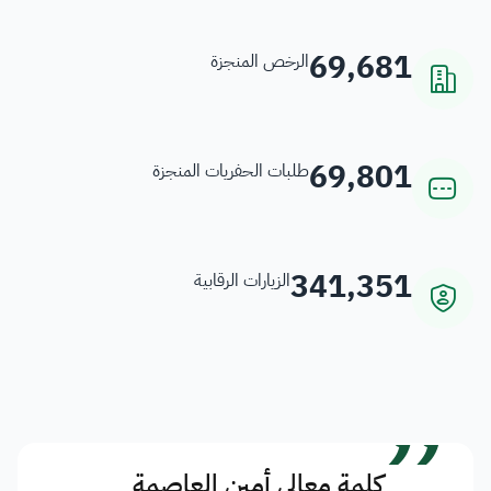
69,681
الرخص المنجزة
69,801
طلبات الحفريات المنجزة
341,351
الزيارات الرقابية
”
كلمة معالي أمين العاصمة