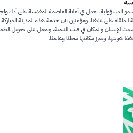
سة
سمو المسؤولية، نعمل في أمانة العاصمة المقدسة على أداء واج
لملقاة على عاتقنا، ومؤمنين بأن خدمة هذه المدينة المباركة 
رؤية المملكة 2030 التي وضعت الإنسان والمكان في قلب التنمية، ونعمل على
ظ هويتها، ويعزز مكانتها محليًا وعالميًا.