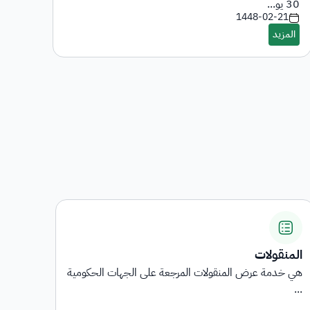
-7
30 يو...
1448-02-21
المنقولات
اشترا
هي خدمة عرض المنقولات المرجعة على الجهات الحكومية
توفر 
...