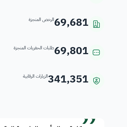
69,681
الرخص المنجزة
69,801
طلبات الحفريات المنجزة
341,351
الزيارات الرقابية