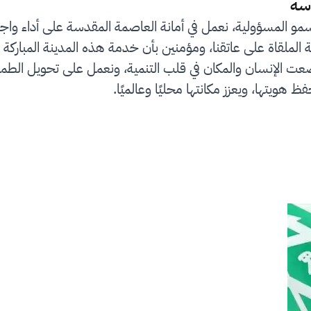
سة
سمو المسؤولية، نعمل في أمانة العاصمة المقدسة على أداء واج
لملقاة على عاتقنا، ومؤمنين بأن خدمة هذه المدينة المباركة 
رؤية المملكة 2030 التي وضعت الإنسان والمكان في قلب التنمية، ونعمل على
ظ هويتها، ويعزز مكانتها محليًا وعالميًا.