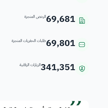
69,681
الرخص المنجزة
69,801
طلبات الحفريات المنجزة
341,351
الزيارات الرقابية