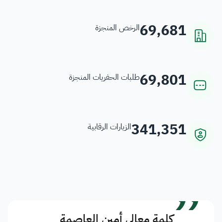
69,681
الرخص المنجزة
69,801
طلبات الحفريات المنجزة
341,351
الزيارات الرقابية
”
كلمة معالي أمين العاصمة