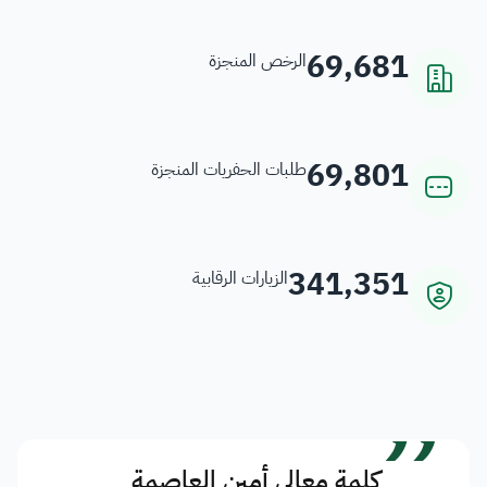
69,681
الرخص المنجزة
69,801
طلبات الحفريات المنجزة
341,351
الزيارات الرقابية
”
كلمة معالي أمين العاصمة