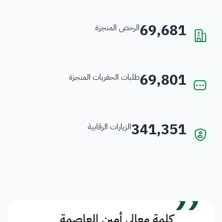
69,681
الرخص المنجزة
69,801
طلبات الحفريات المنجزة
341,351
الزيارات الرقابية
”
كلمة معالي أمين العاصمة