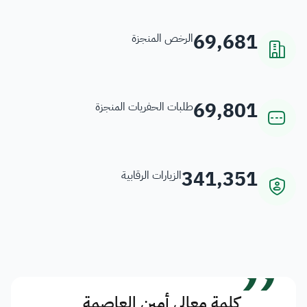
69,681
الرخص المنجزة
69,801
طلبات الحفريات المنجزة
341,351
الزيارات الرقابية
”
كلمة معالي أمين العاصمة