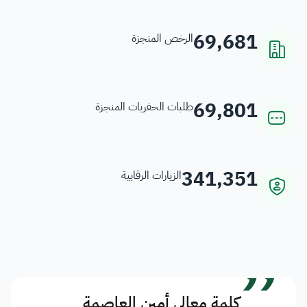
69,681
الرخص المنجزة
69,801
طلبات الحفريات المنجزة
341,351
الزيارات الرقابية
”
كلمة معالي أمين العاصمة