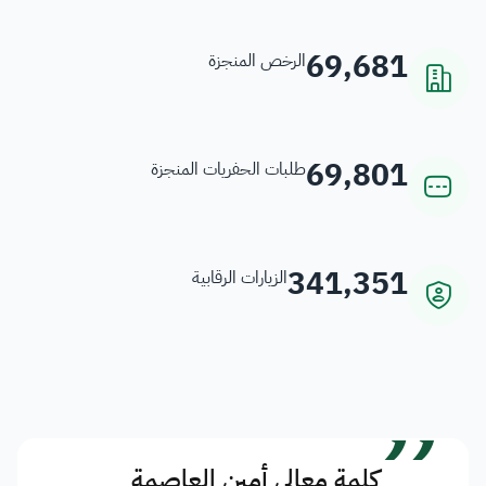
69,681
الرخص المنجزة
69,801
طلبات الحفريات المنجزة
341,351
الزيارات الرقابية
”
كلمة معالي أمين العاصمة