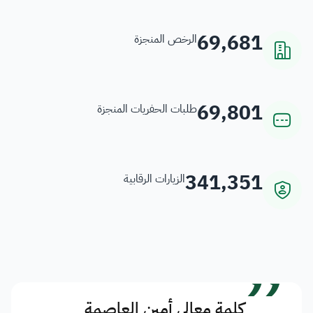
69,681
الرخص المنجزة
69,801
طلبات الحفريات المنجزة
341,351
الزيارات الرقابية
”
كلمة معالي أمين العاصمة