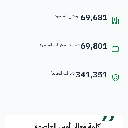
69,681
الرخص المنجزة
69,801
طلبات الحفريات المنجزة
341,351
الزيارات الرقابية
”
كلمة معالي أمين العاصمة