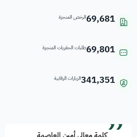
69,681
الرخص المنجزة
69,801
طلبات الحفريات المنجزة
341,351
الزيارات الرقابية
”
كلمة معالي أمين العاصمة