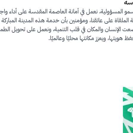
سة
سمو المسؤولية، نعمل في أمانة العاصمة المقدسة على أداء واج
لملقاة على عاتقنا، ومؤمنين بأن خدمة هذه المدينة المباركة 
رؤية المملكة 2030 التي وضعت الإنسان والمكان في قلب التنمية، ونعمل على
ظ هويتها، ويعزز مكانتها محليًا وعالميًا.