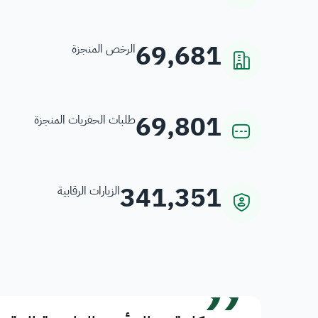
69,681
الرخص المنجزة
69,801
طلبات الحفريات المنجزة
341,351
الزيارات الرقابية