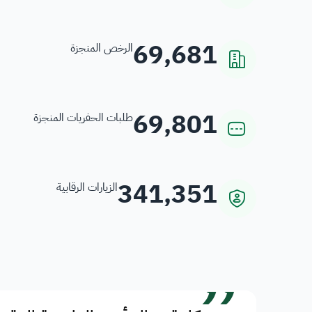
69,681
الرخص المنجزة
69,801
طلبات الحفريات المنجزة
341,351
الزيارات الرقابية