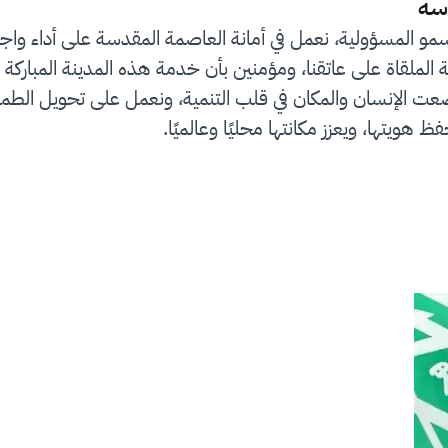
سة
سمو المسؤولية، نعمل في أمانة العاصمة المقدسة على أداء واج
لملقاة على عاتقنا، ومؤمنين بأن خدمة هذه المدينة المباركة 
رؤية المملكة 2030 التي وضعت الإنسان والمكان في قلب التنمية، ونعمل على
ظ هويتها، ويعزز مكانتها محليًا وعالميًا.