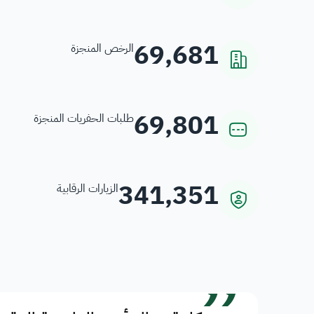
69,681
الرخص المنجزة
69,801
طلبات الحفريات المنجزة
341,351
الزيارات الرقابية