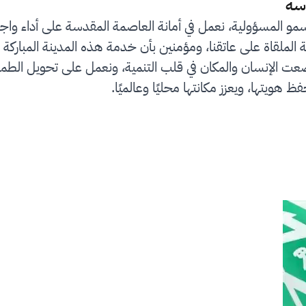
سة
سمو المسؤولية، نعمل في أمانة العاصمة المقدسة على أداء واج
لملقاة على عاتقنا، ومؤمنين بأن خدمة هذه المدينة المباركة 
رؤية المملكة 2030 التي وضعت الإنسان والمكان في قلب التنمية، ونعمل على
ظ هويتها، ويعزز مكانتها محليًا وعالميًا.