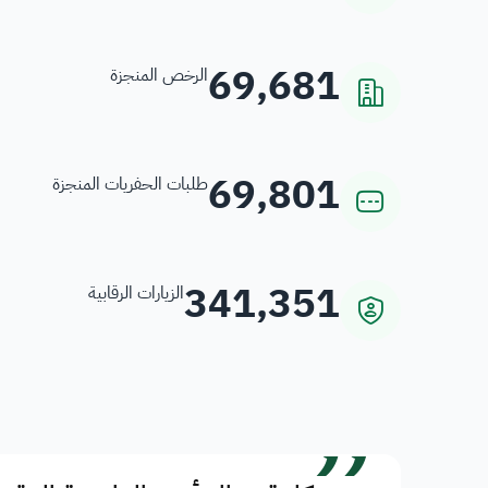
69,681
الرخص المنجزة
69,801
طلبات الحفريات المنجزة
341,351
الزيارات الرقابية