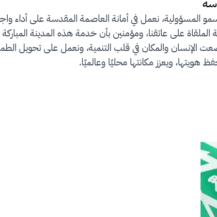
سة
سمو المسؤولية، نعمل في أمانة العاصمة المقدسة على أداء واج
لملقاة على عاتقنا، ومؤمنين بأن خدمة هذه المدينة المباركة 
رؤية المملكة 2030 التي وضعت الإنسان والمكان في قلب التنمية، ونعمل على
ظ هويتها، ويعزز مكانتها محليًا وعالميًا.