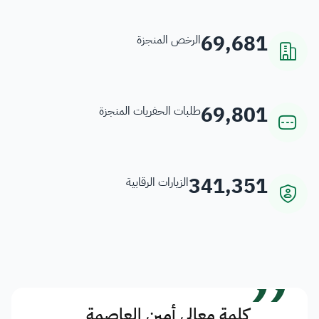
69,681
الرخص المنجزة
69,801
طلبات الحفريات المنجزة
341,351
الزيارات الرقابية
”
كلمة معالي أمين العاصمة