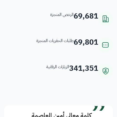
69,681
الرخص المنجزة
69,801
طلبات الحفريات المنجزة
341,351
الزيارات الرقابية
”
كلمة معالي أمين العاصمة