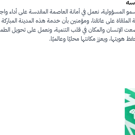
سة
سمو المسؤولية، نعمل في أمانة العاصمة المقدسة على أداء واج
لملقاة على عاتقنا، ومؤمنين بأن خدمة هذه المدينة المباركة 
رؤية المملكة 2030 التي وضعت الإنسان والمكان في قلب التنمية، ونعمل على
ظ هويتها، ويعزز مكانتها محليًا وعالميًا.