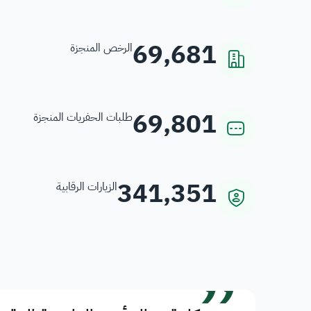
69,681
الرخص المنجزة
69,801
طلبات الحفريات المنجزة
341,351
الزيارات الرقابية