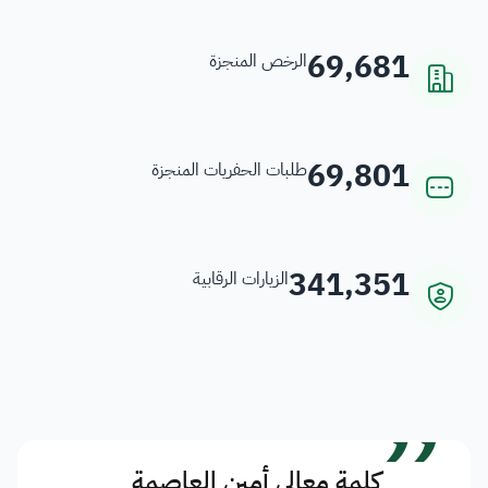
69,681
الرخص المنجزة
69,801
طلبات الحفريات المنجزة
341,351
الزيارات الرقابية
”
كلمة معالي أمين العاصمة