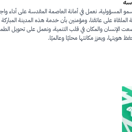
سة
سمو المسؤولية، نعمل في أمانة العاصمة المقدسة على أداء واج
لملقاة على عاتقنا، ومؤمنين بأن خدمة هذه المدينة المباركة 
رؤية المملكة 2030 التي وضعت الإنسان والمكان في قلب التنمية، ونعمل على
ظ هويتها، ويعزز مكانتها محليًا وعالميًا.