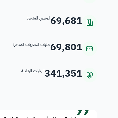
69,681
الرخص المنجزة
69,801
طلبات الحفريات المنجزة
341,351
الزيارات الرقابية