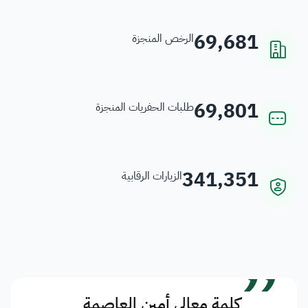
69,681
الرخص المنجزة
69,801
طلبات الحفريات المنجزة
341,351
الزيارات الرقابية
”
كلمة معالي أمين العاصمة