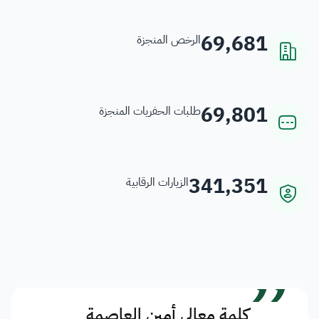
69,681
الرخص المنجزة
69,801
طلبات الحفريات المنجزة
341,351
الزيارات الرقابية
”
كلمة معالي أمين العاصمة