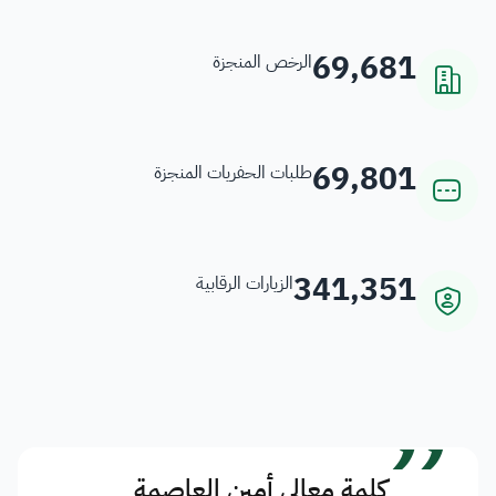
69,681
الرخص المنجزة
69,801
طلبات الحفريات المنجزة
341,351
الزيارات الرقابية
”
كلمة معالي أمين العاصمة