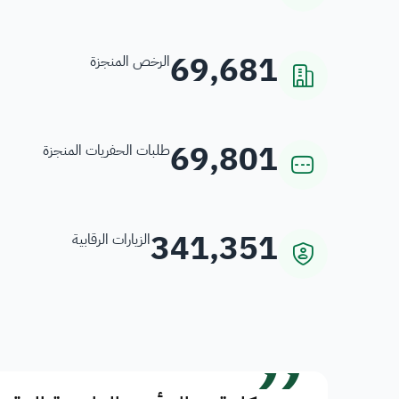
69,681
الرخص المنجزة
69,801
طلبات الحفريات المنجزة
341,351
الزيارات الرقابية