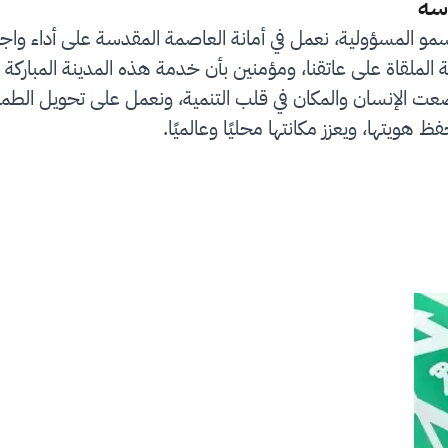
سة
سمو المسؤولية، نعمل في أمانة العاصمة المقدسة على أداء واج
لملقاة على عاتقنا، ومؤمنين بأن خدمة هذه المدينة المباركة 
رؤية المملكة 2030 التي وضعت الإنسان والمكان في قلب التنمية، ونعمل على
ظ هويتها، ويعزز مكانتها محليًا وعالميًا.