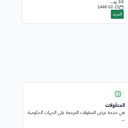
-7
30 يو...
1448-02-21
المنقولات
اشترا
هي خدمة عرض المنقولات المرجعة على الجهات الحكومية
توفر 
...