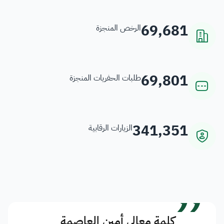
69,681
الرخص المنجزة
69,801
طلبات الحفريات المنجزة
341,351
الزيارات الرقابية
”
كلمة معالي أمين العاصمة