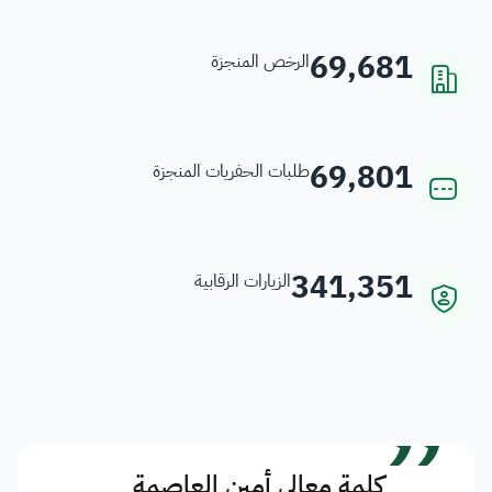
69,681
الرخص المنجزة
69,801
طلبات الحفريات المنجزة
341,351
الزيارات الرقابية
”
كلمة معالي أمين العاصمة