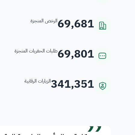
69,681
الرخص المنجزة
69,801
طلبات الحفريات المنجزة
341,351
الزيارات الرقابية