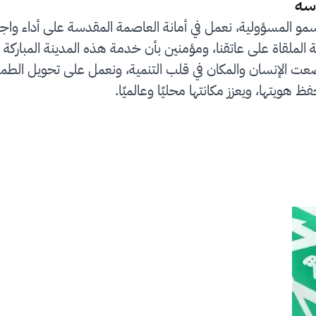
سة
سمو المسؤولية، نعمل في أمانة العاصمة المقدسة على أداء واج
لملقاة على عاتقنا، ومؤمنين بأن خدمة هذه المدينة المباركة 
رؤية المملكة 2030 التي وضعت الإنسان والمكان في قلب التنمية، ونعمل على
ظ هويتها، ويعزز مكانتها محليًا وعالميًا.