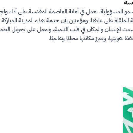
سة
سمو المسؤولية، نعمل في أمانة العاصمة المقدسة على أداء واج
لملقاة على عاتقنا، ومؤمنين بأن خدمة هذه المدينة المباركة 
رؤية المملكة 2030 التي وضعت الإنسان والمكان في قلب التنمية، ونعمل على
ظ هويتها، ويعزز مكانتها محليًا وعالميًا.