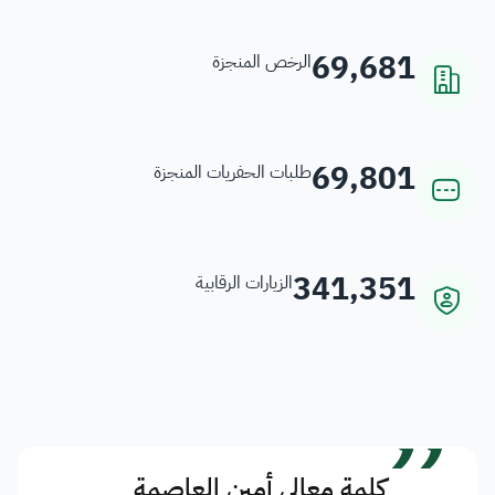
69,681
الرخص المنجزة
69,801
طلبات الحفريات المنجزة
341,351
الزيارات الرقابية
”
كلمة معالي أمين العاصمة