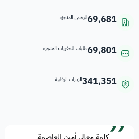
69,681
الرخص المنجزة
69,801
طلبات الحفريات المنجزة
341,351
الزيارات الرقابية
”
كلمة معالي أمين العاصمة