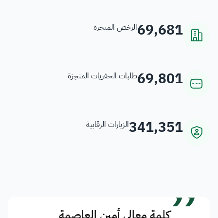
69,681
الرخص المنجزة
69,801
طلبات الحفريات المنجزة
341,351
الزيارات الرقابية
”
كلمة معالي أمين العاصمة