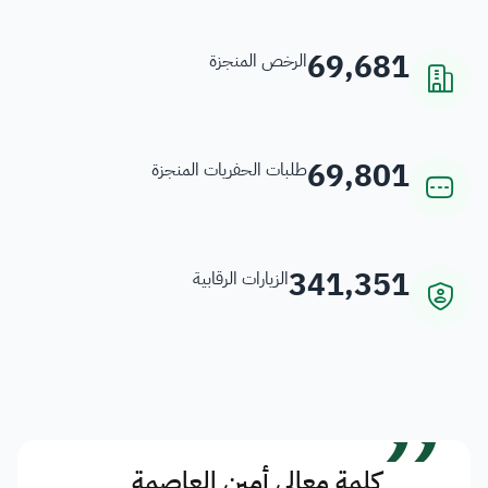
69,681
الرخص المنجزة
69,801
طلبات الحفريات المنجزة
341,351
الزيارات الرقابية
”
كلمة معالي أمين العاصمة