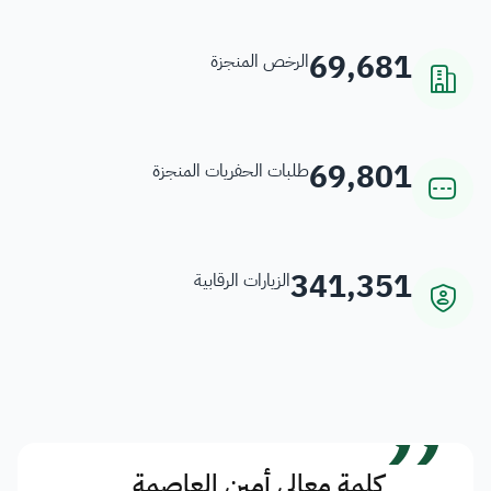
69,681
الرخص المنجزة
69,801
طلبات الحفريات المنجزة
341,351
الزيارات الرقابية
”
كلمة معالي أمين العاصمة