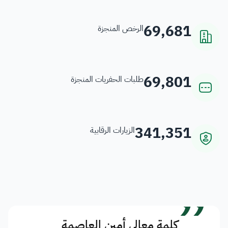
69,681
الرخص المنجزة
69,801
طلبات الحفريات المنجزة
341,351
الزيارات الرقابية
”
كلمة معالي أمين العاصمة