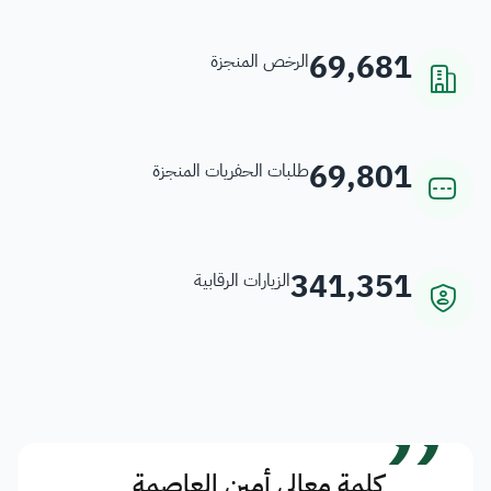
69,681
الرخص المنجزة
69,801
طلبات الحفريات المنجزة
341,351
الزيارات الرقابية
”
كلمة معالي أمين العاصمة