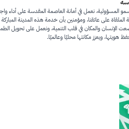
سة
سمو المسؤولية، نعمل في أمانة العاصمة المقدسة على أداء واج
لملقاة على عاتقنا، ومؤمنين بأن خدمة هذه المدينة المباركة 
رؤية المملكة 2030 التي وضعت الإنسان والمكان في قلب التنمية، ونعمل على
ظ هويتها، ويعزز مكانتها محليًا وعالميًا.