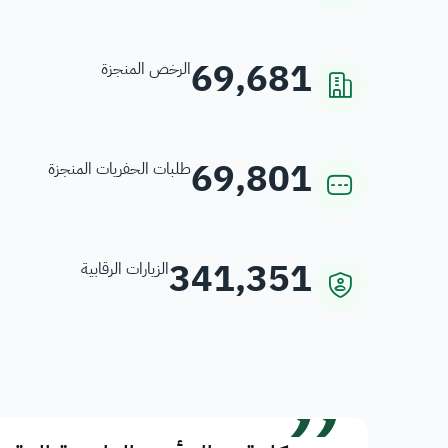
69,681
الرخص المنجزة
69,801
طلبات الحفريات المنجزة
341,351
الزيارات الرقابية