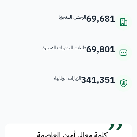
69,681
الرخص المنجزة
69,801
طلبات الحفريات المنجزة
341,351
الزيارات الرقابية
”
كلمة معالي أمين العاصمة