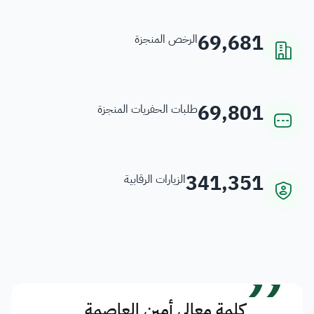
69,681
الرخص المنجزة
69,801
طلبات الحفريات المنجزة
341,351
الزيارات الرقابية
”
كلمة معالي أمين العاصمة