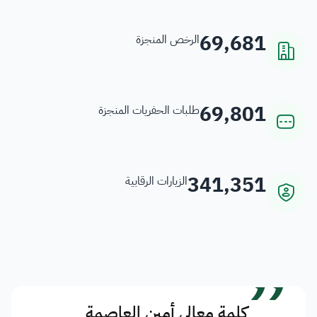
69,681
الرخص المنجزة
69,801
طلبات الحفريات المنجزة
341,351
الزيارات الرقابية
”
كلمة معالي أمين العاصمة