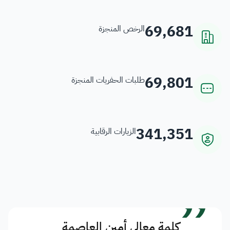
69,681
الرخص المنجزة
69,801
طلبات الحفريات المنجزة
341,351
الزيارات الرقابية
”
كلمة معالي أمين العاصمة